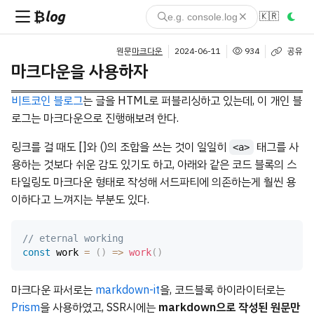
₿log
🇰🇷
원문
마크다운
2024-06-11
934
공유
마크다운을 사용하자
비트코인 블로그
는 글을 HTML로 퍼블리싱하고 있는데, 이 개인 블
로그는 마크다운으로 진행해보려 한다.
링크를 걸 때도 []와 ()의 조합을 쓰는 것이 일일히
태그를 사
<a>
용하는 것보다 쉬운 감도 있기도 하고, 아래와 같은 코드 블록의 스
타일링도 마크다운 형태로 작성해 서드파티에 의존하는게 훨씬 용
이하다고 느껴지는 부분도 있다.
// eternal working
const
 work 
=
(
)
=
>
work
(
)
마크다운 파서로는
markdown-it
을, 코드블록 하이라이터로는
Prism
을 사용하였고, SSR시에는
markdown으로 작성된 원문만