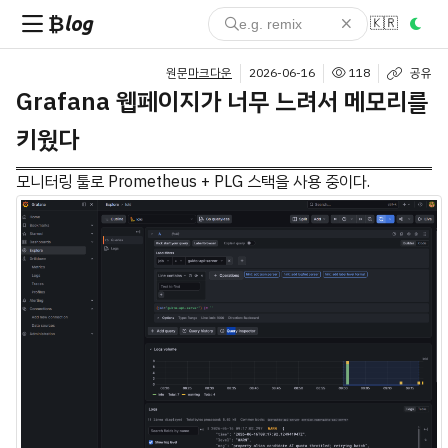
₿log
🇰🇷
원문
마크다운
2026-06-16
118
공유
Grafana 웹페이지가 너무 느려서 메모리를
키웠다
모니터링 툴로 Prometheus + PLG 스택을 사용 중이다.